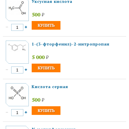
Уксусная кислота
500
₽
1-(3-фторфенил)-2-нитропропан
5 000
₽
Кислота серная
500
₽