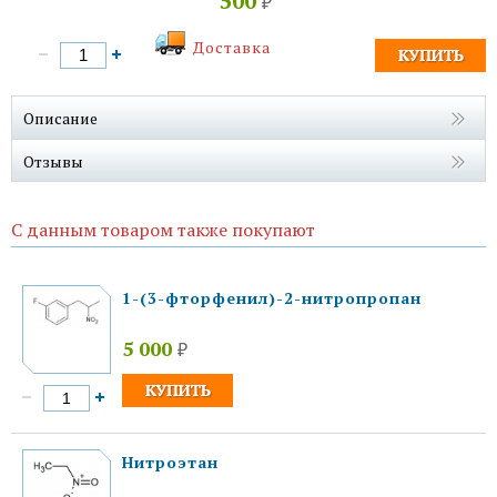
500
₽
Доставка
Описание
Отзывы
С данным товаром также покупают
1-(3-фторфенил)-2-нитропропан
5 000
₽
Нитроэтан