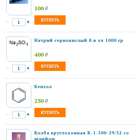
100
₽
Натрий сернокислый б.в хч 1000 гр
400
₽
Бензол
250
₽
Колба круглодонная К-1-500-29/32 со
шлифом