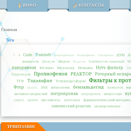
Главная
Теги
Cialis
Tadalafil
ДХМ
Д
1
4
hexanophenone
Валерофенон
Гексафенон
жидкость
Индол
Диоксан
Комбинезон защитный
М
Йодкетон
панорамная
Нутч-фильтр
Метилат
Метоксид
Мешалка
Ол
Пропиофенон
РЕАКТОР
Роторный испар
Пирролидин
Фильтры к про
Тадалафил
ТГФ
Тетрагидрофуран
бензальдегид
Фтор
ЭБК
антисептик
ма
бромкетон
Щелочь
нитропропан
ну
метилен хлористый
нитроэтан
нитропропен
противогаз
фармацевтический интерме
синтез
пропен
триптамин
химический реактив
хлорпропионат
ТРИПТАМИН