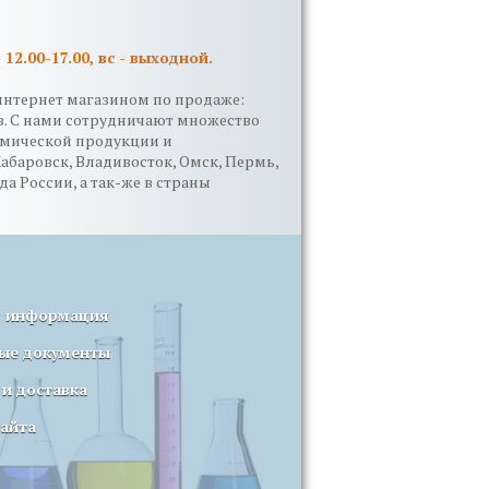
 12.00-17.00, вс - выходной.
интернет магазином по продаже:
в. С нами сотрудничают множество
имической продукции и
Хабаровск, Владивосток, Омск, Пермь,
да России, а так-же в страны
я информация
ые документы
 и доставка
сайта