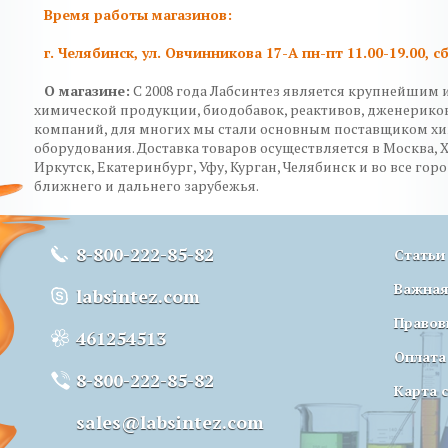
Время работы магазинов:
г. Челябинск, ул. Овчинникова 17-А пн-пт 11.00-19.00, сб
О магазине:
C 2008 года Лабсинтез является крупнейшим 
химической продукции, биодобавок, реактивов, дженерико
компаний, для многих мы стали основным поставщиком х
оборудования. Доставка товаров осуществляется в Москва, 
Иркутск, Екатеринбург, Уфу, Курган, Челябинск и во все горо
ближнего и дальнего зарубежья.
8-800-222-85-82
Статьи
Важна
labsintez.com
Правов
461254513
Оплата
8-800-222-85-82
Карта 
sales@labsintez.com