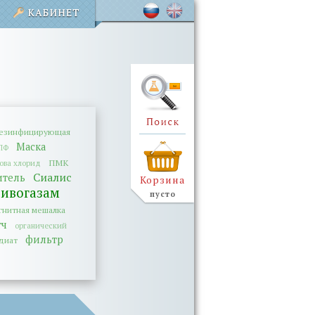
езинфицирующая
Маска
ПФ
ПМК
ова хлорид
Сиалис
итель
Корзина
тивогазам
пусто
гнитная мешалка
тч
органический
фильтр
диат