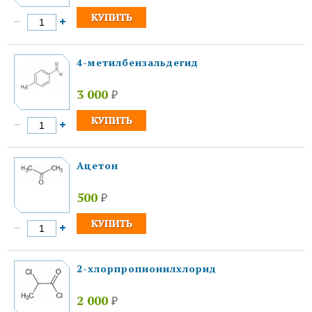
4-метилбензальдегид
3 000
₽
Ацетон
500
₽
2-хлорпропионилхлорид
2 000
₽