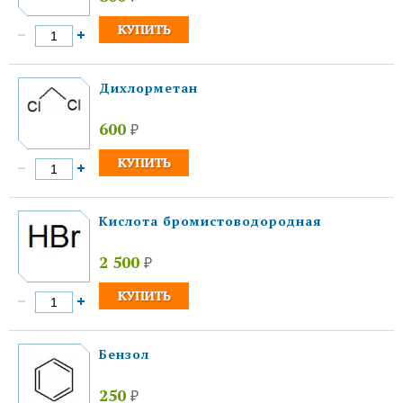
Дихлорметан
600
₽
Кислота бромистоводородная
2 500
₽
Бензол
250
₽